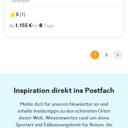
das Meer. Wer ein Surf Camp erwartet, bekommt
-
Anonym
genau das."
5
(
1
)
1.155 €
8
für
Tage
Ab
1
2
Inspiration direkt ins Postfach
Melde dich für unseren Newsletter an und
erhalte Insidertipps zu den schönsten Orten
dieser Welt, Wissenswertes rund um deine
Sportart und Exklusivangebote für Reisen, die