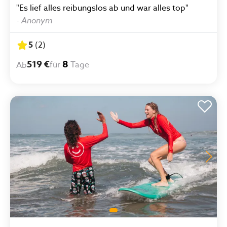
"Es lief alles reibungslos ab und war alles top"
-
Anonym
5
(
2
)
519 €
8
für
Tage
Ab