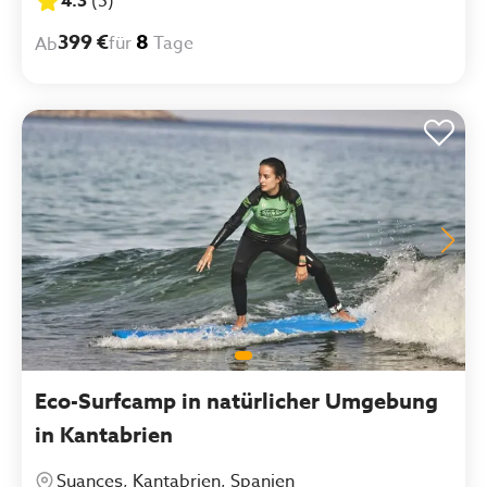
4.3
(
5
)
399 €
8
für
Tage
Ab
Eco-Surfcamp in natürlicher Umgebung
in Kantabrien
Suances, Kantabrien, Spanien