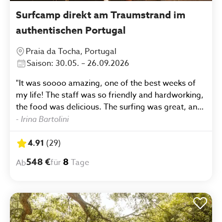
Surfcamp direkt am Traumstrand im
authentischen Portugal
Praia da Tocha, Portugal
Saison: 30.05. – 26.09.2026
"It was soooo amazing, one of the best weeks of
my life! The staff was so friendly and hardworking,
the food was delicious. The surfing was great, and
the instructors are very passionate and supportive.
-
Irina Bartolini
It was so much fun! I was traveling alone, and it
was so easy to meet people and get to know them
4.91
(
29
)
better. I would totally recommend it! Definitely
548 €
8
für
Tage
Ab
bring a zinc stick for your face and some warm
clothes for the evening."