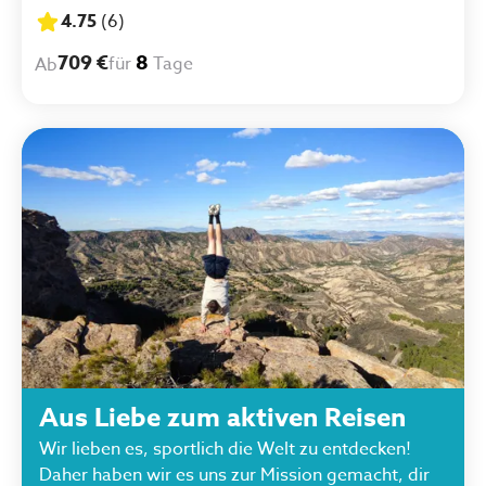
weiter! :)"
4.75
(
6
)
709 €
8
für
Tage
Ab
Aus Liebe zum aktiven Reisen
Wir lieben es, sportlich die Welt zu entdecken!
Daher haben wir es uns zur Mission gemacht, dir