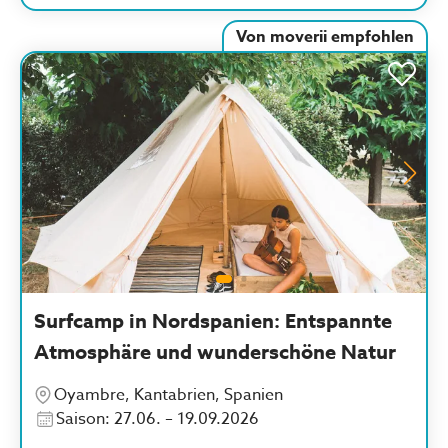
voller Erlebnisse mit vielen neuen Leuten
genießen. Wünsche mir die Zeit dort jeden Tag ein
Von moverii empfohlen
bisschen zurück!"
Surfcamp in Nordspanien: Entspannte
Atmosphäre und wunderschöne Natur
Oyambre, Kantabrien, Spanien
Saison: 27.06. – 19.09.2026