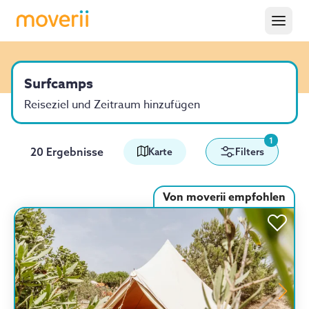
Surfcamps
Reiseziel und Zeitraum hinzufügen
1
20 Ergebnisse
Karte
Filters
Von moverii empfohlen