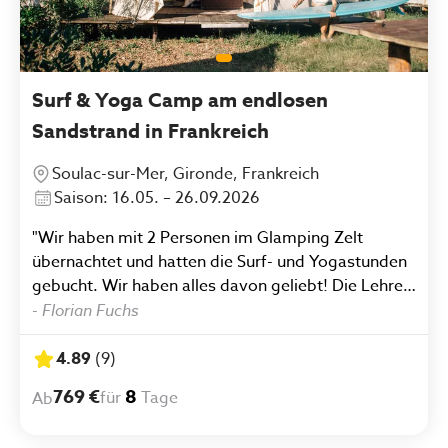
Surf & Yoga Camp am endlosen
Sandstrand in Frankreich
Soulac-sur-Mer, Gironde, Frankreich
Saison: 16.05. – 26.09.2026
"Wir haben mit 2 Personen im Glamping Zelt
übernachtet und hatten die Surf- und Yogastunden
gebucht. Wir haben alles davon geliebt! Die Lehrer
waren toll, alle Mitarbeitenden waren super
-
Florian Fuchs
freundlich, die Atmosphäre im Camp mit den
anderen Gästen war großartig. Die weiteren
4.89
(
9
)
Aktivitäten, die sich das Team ausgedacht hat
769 €
8
für
Tage
Ab
(Volleyball, Tischtennis, Karaoke,...), haben auch
alles sehr viel Spaß gemacht. Alles in allem einfach