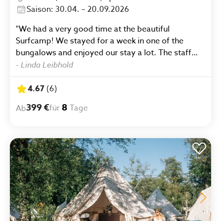
Saison: 30.04. – 20.09.2026
"We had a very good time at the beautiful
Surfcamp! We stayed for a week in one of the
bungalows and enjoyed our stay a lot. The staff
was extremely friendly and we liked having the
-
Linda Leibhold
opportunity to cook our own meals. Domenico was
our surf-teacher and we liked his lessons a lot! We
4.67
(
6
)
learned a lot, but also had a fun time while doing
399 €
8
für
Tage
Ab
so. Gracias por todo y hasta próximo año!"