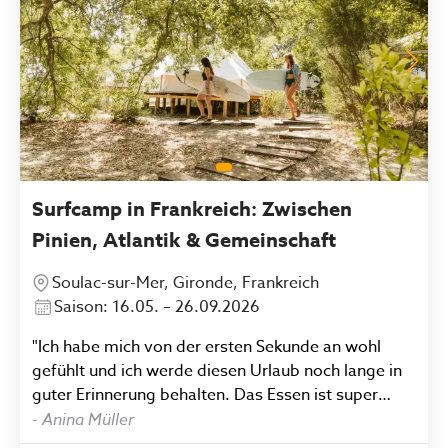
Surfcamp in Frankreich: Zwischen
Pinien, Atlantik & Gemeinschaft
Soulac-sur-Mer, Gironde, Frankreich
Saison: 16.05. – 26.09.2026
"Ich habe mich von der ersten Sekunde an wohl
gefühlt und ich werde diesen Urlaub noch lange in
guter Erinnerung behalten. Das Essen ist super
lecker, die Leute unfassbar lieb und die Umgebung
-
Anina Müller
wunderschön. Ich empfehle dieses Camp gerne