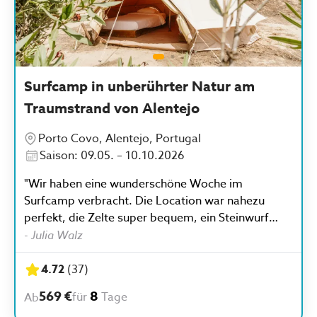
Surfcamp in unberührter Natur am
Traumstrand von Alentejo
Porto Covo, Alentejo, Portugal
Saison: 09.05. – 10.10.2026
"Wir haben eine wunderschöne Woche im
Surfcamp verbracht. Die Location war nahezu
perfekt, die Zelte super bequem, ein Steinwurf
vom Strand entfernt und der Surfspot war einfach
-
Julia Walz
klasse. Wir hatten riesigen Spaß in den
Surfstunden mit coolen Surflehrern und einem
4.72
(
37
)
super Team. Wir hatten wirklich die Zeit unseres
569 €
8
für
Tage
Ab
Lebens und konnten eine wundervolle Woche