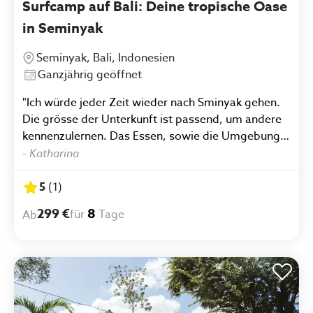
Surfcamp auf Bali: Deine tropische Oase
in Seminyak
Seminyak, Bali, Indonesien
Ganzjährig geöffnet
"Ich würde jeder Zeit wieder nach Sminyak gehen.
Die grösse der Unterkunft ist passend, um andere
kennenzulernen. Das Essen, sowie die Umgebung
ist super! Die Leute sind hilfsbereit und
-
Katharina
motivierend."
5
(
1
)
299 €
8
für
Tage
Ab