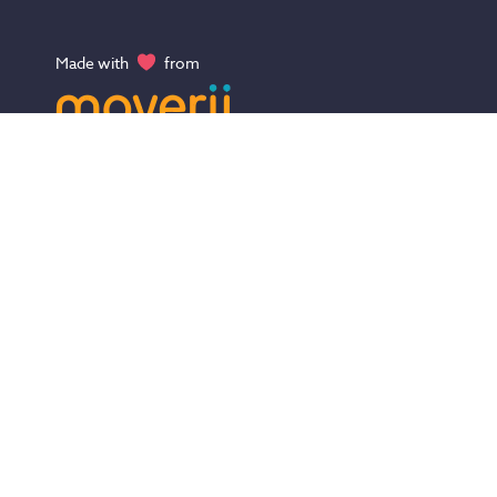
Made with
from
Mit moverii findest du deinen aktiven Traumurlaub! Von Campin
Luxus, von Ruhe bis Abenteuer, von Kampfsport bis Yoga - En
die Vielfalt und finde die Sport- & Aktivreise, die zu dir und dein
Träumen passt!
AGB
Impressum
Datenschutz