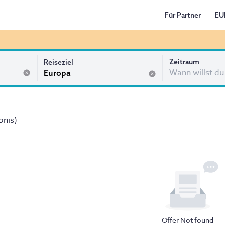
Für Partner
EU
Zeitraum
Reiseziel
Wann willst du
bnis
)
Offer Not found