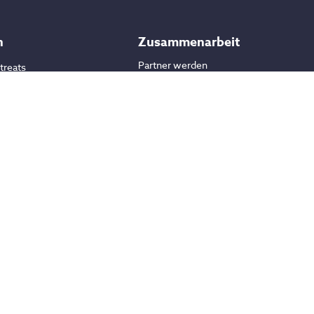
n
Zusammenarbeit
Partner werden
treats
mps
Vertrauen
urlaube
-Reisen
port Camps
Sichere Zahlung
isen
© moverii
2026