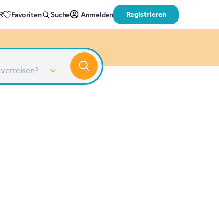
Registrieren
R
Favoriten
Suche
Anmelden
 verreisen?