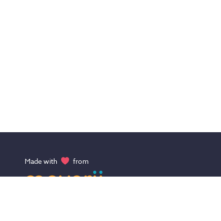
Made with
from
Mit moverii findest du deinen aktiven Traumurlaub! Von Campin