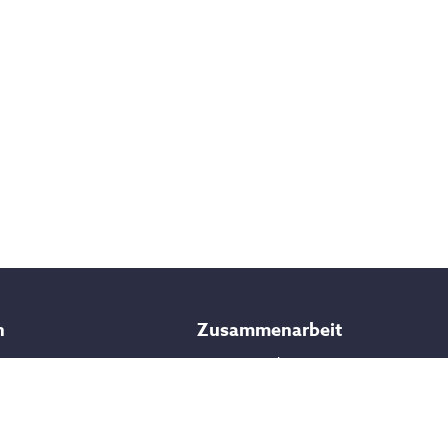
n
Zusammenarbeit
Partner werden
treats
mps
Vertrauen
urlaube