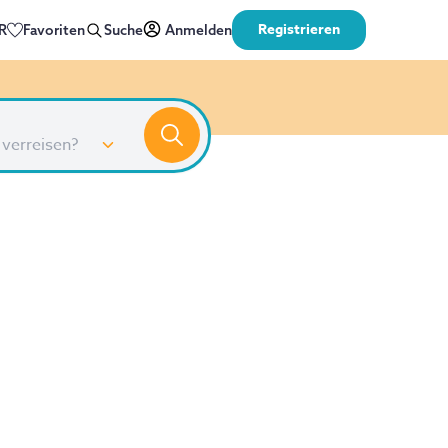
Registrieren
R
Favoriten
Suche
Anmelden
 verreisen?