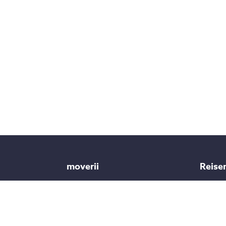
moverii
Reise
Über uns
Yoga Re
Hilfe & Kontakt
Surfca
g bis
Unser Blog
Wander