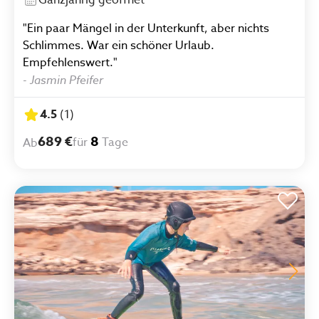
Ganzjährig geöffnet
"Ein paar Mängel in der Unterkunft, aber nichts
Schlimmes. War ein schöner Urlaub.
Empfehlenswert."
-
Jasmin Pfeifer
4.5
(
1
)
689 €
8
für
Tage
Ab