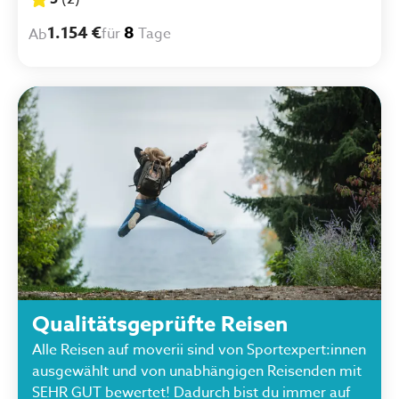
1.154 €
8
für
Tage
Ab
Qualitätsgeprüfte Reisen
Alle Reisen auf moverii sind von Sportexpert:innen
ausgewählt und von unabhängigen Reisenden mit
SEHR GUT bewertet! Dadurch bist du immer auf