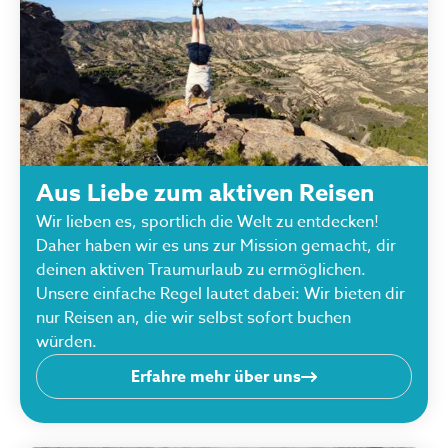
Aus Liebe zum aktiven Reisen
Wir lieben es, sportlich die Welt zu entdecken!
Daher haben wir es uns zur Mission gemacht, dir
deinen aktiven Traumurlaub zu ermöglichen.
Unsere einfache Regel lautet dabei: Wir bieten dir
nur Reisen an, die wir selbst sofort buchen
würden.
Erfahre mehr über uns