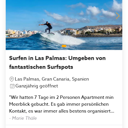
Surfen in Las Palmas: Umgeben von
fantastischen Surfspots
Las Palmas, Gran Canaria, Spanien
Ganzjährig geöffnet
"Wir hatten 7 Tage im 2 Personen Apartment min
Meerblick gebucht. Es gab immer persönlichen
Kontakt, es war immer alles bestens organisiert
und das Apartment war perfekt, sowohl vob Lage
-
Marie Thäle
als auch Ausstattung. Die Surfeinheiten waren