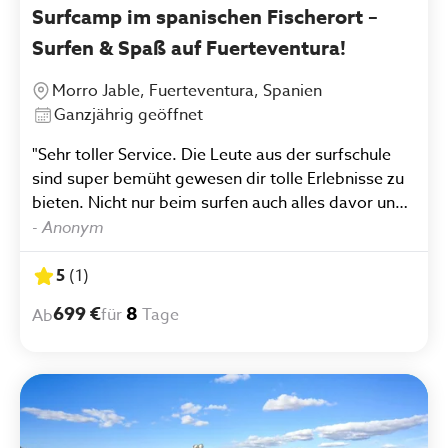
Surfcamp im spanischen Fischerort –
Surfen & Spaß auf Fuerteventura!
Morro Jable, Fuerteventura, Spanien
Ganzjährig geöffnet
"Sehr toller Service. Die Leute aus der surfschule
sind super bemüht gewesen dir tolle Erlebnisse zu
bieten. Nicht nur beim surfen auch alles davor und
danach war einzigartig und sehr gemeinschaftlich.
-
Anonym
Auch moverii selbst bietet einen zuverlässigen und
tollen Service. Ich würde immer wieder hier
5
(
1
)
buchen."
699 €
8
für
Tage
Ab