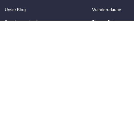
Unser Blog
Wanderurlaube
Stornierungsbedingungen
Fitness-Reisen
Reiseschutz
Kampfsport Camps
Aktivreisen
Zusammenarbeit
Partner werden
Vertrauen