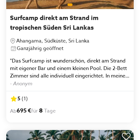
Surfcamp direkt am Strand im
tropischen Süden Sri Lankas
Ahangama, Südküste, Sri Lanka
Ganzjährig geöffnet
"Das Surfcamp ist wunderschön, direkt am Strand
mit eigener Bar und einem kleinen Pool. Die 2-Bett
Zimmer sind alle individuell eingerichtet. In meiner
Woche im Camp habe ich große Fortschritte im
-
Anonym
Surfen machen können, ganz besonderen Dank
hierbei an Judo, der sich sehr viel Zeit für einen
5
(
1
)
nimmt und tolle Tipps auf Lager hat. Ich hatte eine
695 €
8
für
Tage
Ab
unvergessliche Woche und habe unglaublich tolle
Leute kennengelernt. Würde jederzeit wieder
kommen."