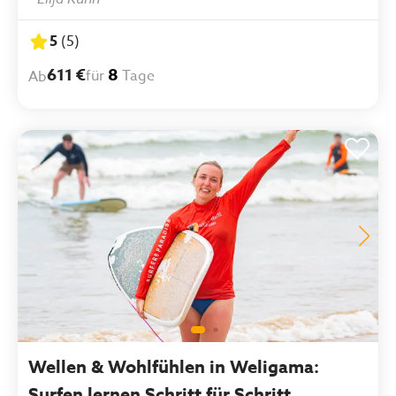
an sich ist wunderschön, die Atmosphäre sehr
familiär und angenehm. Essen war fantastisch!"
5
(
5
)
611 €
8
für
Tage
Ab
Wellen & Wohlfühlen in Weligama:
Surfen lernen Schritt für Schritt