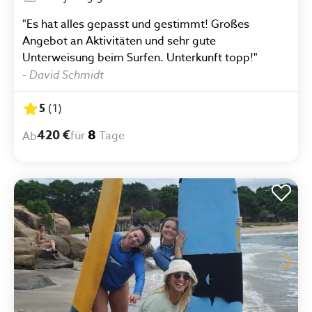
"Es hat alles gepasst und gestimmt! Großes
Angebot an Aktivitäten und sehr gute
Unterweisung beim Surfen. Unterkunft topp!"
-
David Schmidt
5
(
1
)
420 €
8
für
Tage
Ab