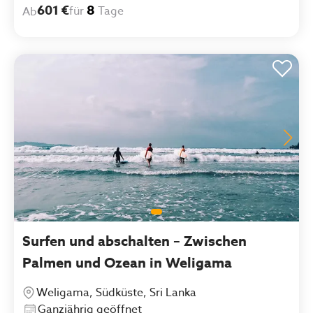
dass einem nicht langweilig wird (gemeinsame
601 €
8
für
Tage
Ab
Ausflüge können organisiert werden,
etc.).Außerdem ist das Camp ist mit einem Pool
zur Entspannung ausgestattet :)
Surfen und abschalten – Zwischen
Palmen und Ozean in Weligama
Weligama, Südküste, Sri Lanka
Ganzjährig geöffnet