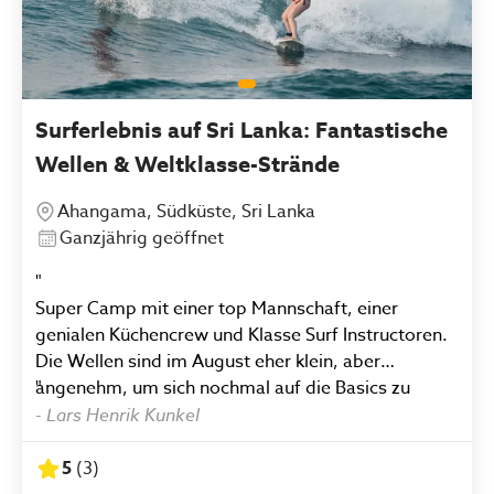
Surferlebnis auf Sri Lanka: Fantastische
Wellen & Weltklasse-Strände
Ahangama, Südküste, Sri Lanka
Ganzjährig geöffnet
"
Super Camp mit einer top Mannschaft, einer
genialen Küchencrew und Klasse Surf Instructoren.
Die Wellen sind im August eher klein, aber
angenehm, um sich nochmal auf die Basics zu
"
fokussieren. Beste Wellenzeit ist wohl
-
Lars Henrik Kunkel
Dezember/Januar.War auf jeden Fall eine top
Woche, neben dem Surfen wird auch geschaut,
5
(
3
)