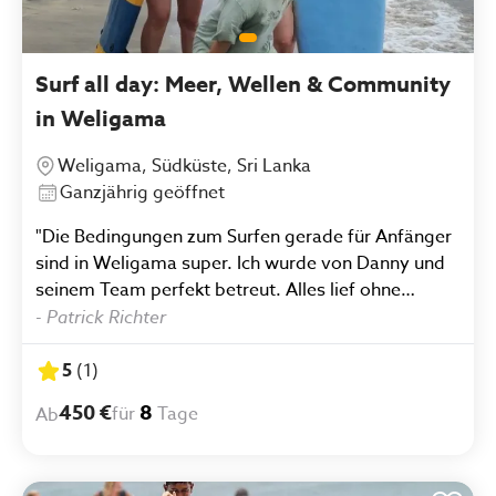
Surf all day: Meer, Wellen & Community
in Weligama
Weligama, Südküste, Sri Lanka
Ganzjährig geöffnet
"Die Bedingungen zum Surfen gerade für Anfänger
sind in Weligama super. Ich wurde von Danny und
seinem Team perfekt betreut. Alles lief ohne
Probleme und wenn etwas zu klären war, reichte
-
Patrick Richter
eine kurze Nachricht per WhatsApp. Das Essen in
der in der Unterkunft wurde frisch zubereitet und
5
(
1
)
war wirklich sehr gut. Die Surflehrer gaben einen 1
450 €
8
für
Tage
Ab
zu 1 Unterricht was optimal war um meine Surfskills
zu verbessern. Großes Lob an Danny der wirklich
alles perfekt organisiert hat."