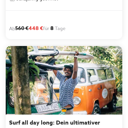
560 €
448 €
8
für
Tage
Ab
Surf all day long: Dein ultimativer