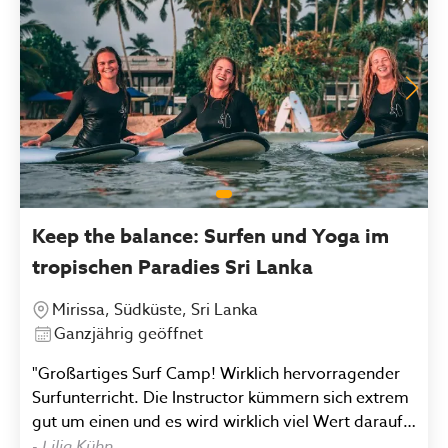
Keep the balance: Surfen und Yoga im
tropischen Paradies Sri Lanka
Mirissa, Südküste, Sri Lanka
Ganzjährig geöffnet
"Großartiges Surf Camp! Wirklich hervorragender
Surfunterricht. Die Instructor kümmern sich extrem
gut um einen und es wird wirklich viel Wert darauf
gelegt, dass man seine Skills verbessert. Das Camp
-
Lilja Kühn