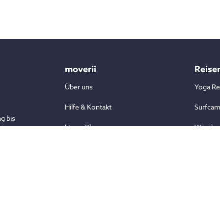
moverii
Reise
Über uns
Yoga Re
Hilfe & Kontakt
Surfca
g bis
Unser Blog
Wander
tdecke
en
Stornierungsbedingungen
Fitness
Reiseschutz
Kampfs
Aktivre