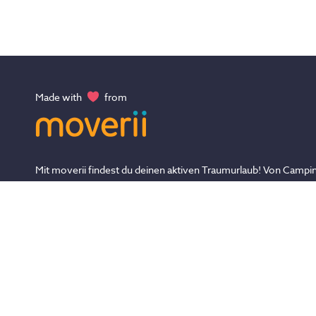
Made with
from
Mit moverii findest du deinen aktiven Traumurlaub! Von Campin
Luxus, von Ruhe bis Abenteuer, von Kampfsport bis Yoga - En
die Vielfalt und finde die Sport- & Aktivreise, die zu dir und dein
Träumen passt!