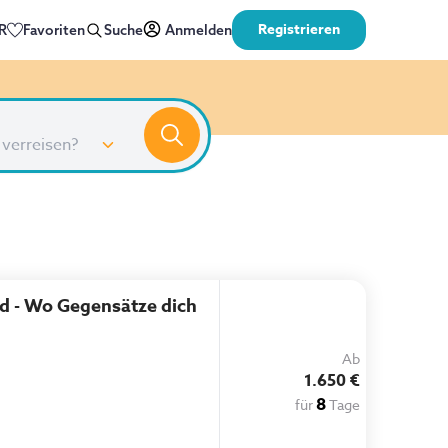
Registrieren
R
Favoriten
Suche
Anmelden
 verreisen?
and - Wo Gegensätze dich
Ab
1.650 €
8
für
Tage