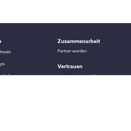
n
Zusammenarbeit
Partner werden
treats
mps
Vertrauen
urlaube
-Reisen
port Camps
Sichere Zahlung
isen