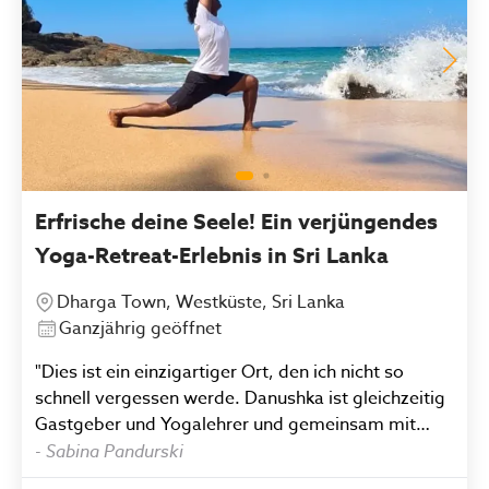
Erfrische deine Seele! Ein verjüngendes
Yoga-Retreat-Erlebnis in Sri Lanka
Dharga Town, Westküste, Sri Lanka
Ganzjährig geöffnet
"Dies ist ein einzigartiger Ort, den ich nicht so
schnell vergessen werde. Danushka ist gleichzeitig
Gastgeber und Yogalehrer und gemeinsam mit
seiner Familie und seinen Mitarbeitern tut er alles
-
Sabina Pandurski
dafür, dass sich seine Gäste rundum wohl fühlen.