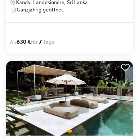
Kandy, Landesinnere, Sri Lanka
schmecken köstlich. Ich würde jedes Mal wieder
Ganzjährig geöffnet
dasselbe Retreat wählen."
630 €
7
für
Tage
Ab