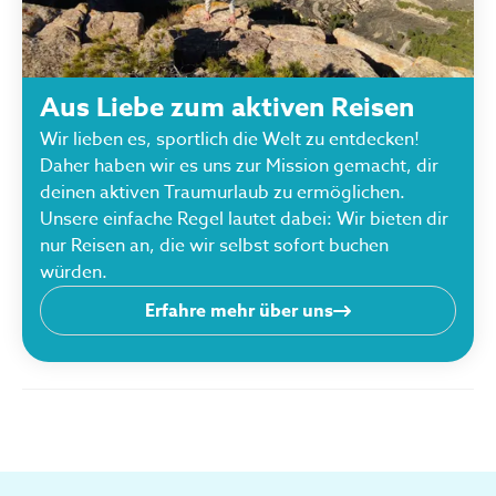
Aus Liebe zum aktiven Reisen
Wir lieben es, sportlich die Welt zu entdecken!
Daher haben wir es uns zur Mission gemacht, dir
deinen aktiven Traumurlaub zu ermöglichen.
Unsere einfache Regel lautet dabei: Wir bieten dir
nur Reisen an, die wir selbst sofort buchen
würden.
Erfahre mehr über uns