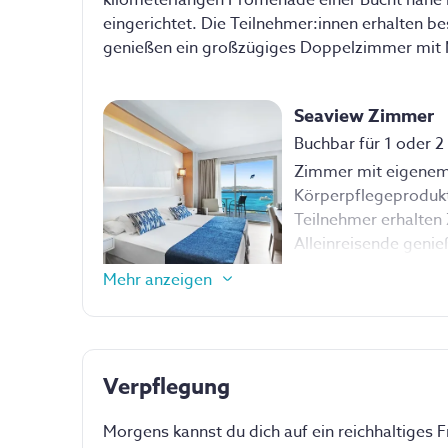
eingerichtet. Die Teilnehmer:innen erhalten b
Du kannst sicher sein, dass wir sowohl beim Co
genießen ein großzügiges Doppelzimmer mit M
allen unseren gemeinsamen Ritualen und für d
richtige Tempo, die passende Zeiteinheit und g
Für jeden Teilnehmenden als individuell unters
Seaview Zimmer
Als Initiation für deinen persönlichen Frühling
Buchbar für 1 oder 
Zimmer mit eigenem
Körperpflegeproduk
Teilnehmer erhalten
Alleinreisende geni
Alleinnutzung (nach 
Mehr anzeigen
Diese Ausstattung 
Privates
Badezimmer
Verpflegung
Klimaanlage
Morgens kannst du dich auf ein reichhaltiges F