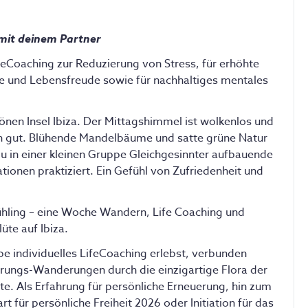
 mit deinem Partner
ifeCoaching zur Reduzierung von Stress, für erhöhte
ie und Lebensfreude sowie für nachhaltiges mentales
nen Insel Ibiza. Der Mittagshimmel ist wolkenlos und
dich gut. Blühende Mandelbäume und satte grüne Natur
in einer kleinen Gruppe Gleichgesinnter aufbauende
nen praktiziert. Ein Gefühl von Zufriedenheit und
rühling – eine Woche Wandern, Life Coaching und
üte auf Ibiza.
pe individuelles LifeCoaching erlebst, verbunden
hrungs-Wanderungen durch die einzigartige Flora der
e. Als Erfahrung für persönliche Erneuerung, hin zum
t für persönliche Freiheit 2026 oder Initiation für das