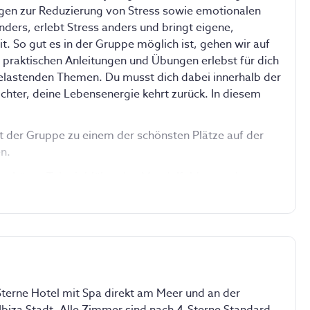
ngen zur Reduzierung von Stress sowie emotionalen 
ders, erlebt Stress anders und bringt eigene, 
t. So gut es in der Gruppe möglich ist, gehen wir auf 
 praktischen Anleitungen und Übungen erlebst für dich 
elastenden Themen. Du musst dich dabei innerhalb der 
eichter, deine Lebensenergie kehrt zurück. In diesem 
der Gruppe zu einem der schönsten Plätze auf der 
n.
rschönes Tal mit blühenden Mandelfeldern und 
ussichtspunkten. Andere Wanderungen an der Küste 
rch Landschaften im malerischen Landesinneren, mit 
anta Gertrudis. Zwischendurch findet die eine oder 
 freiem Himmel statt. Es erwarten dich reizvolle 
fade, durch Ibizas urige Natur. Wir erkunden 
as, Piraten- oder Leuchttürme sowie kleine 
andestypischen Lokalen ein, in denen Einheimische uns 
-Sterne Hotel mit Spa direkt am Meer und an der
regionalen Speisen stärken.
biza Stadt. Alle Zimmer sind nach 4-Sterne Standard