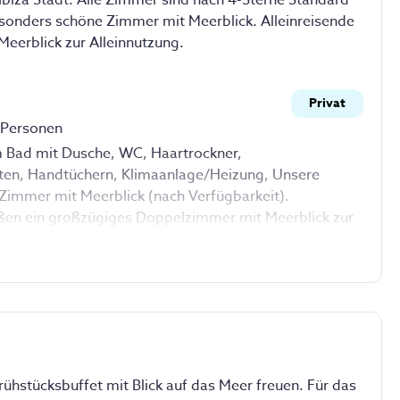
esonders schöne Zimmer mit Meerblick. Alleinreisende
nscious Walking in der Natur als auch bei 
eerblick zur Alleinnutzung.
ich persönlichen LifeCoaching Anleitungen genau das 
enügend Freiheit für dich persönlich berücksichtigen. 
tützendes Erlebnis und nachhaltig positive Erfahrung. 
Privat
 2026 voller Lebensenergie.
2 Personen
 Bad mit Dusche, WC, Haartrockner,
ten, Handtüchern, Klimaanlage/Heizung, Unsere
 Zimmer mit Meerblick (nach Verfügbarkeit).
eßen ein großzügiges Doppelzimmer mit Meerblick zur
Verfügbarkeit).
bietet das Zimmer:
Bettzeug
Handtücher
Heizung
Pflegeprodukte
rühstücksbuffet mit Blick auf das Meer freuen. Für das