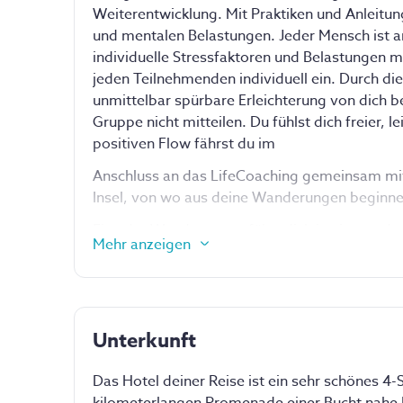
Weiterentwicklung. Mit Praktiken und Anleitu
und mentalen Belastungen. Jeder Mensch ist an
individuelle Stressfaktoren und Belastungen mi
jeden Teilnehmenden individuell ein. Durch die
unmittelbar spürbare Erleichterung von dich b
Gruppe nicht mitteilen. Du fühlst dich freier, l
positiven Flow fährst du im
Anschluss an das LifeCoaching gemeinsam mit 
Insel, von wo aus deine Wanderungen beginne
Eine der Wanderungen führt dich in ein wunde
Mehr anzeigen
ursprünglicher Natur sowie unvergesslichen A
entlang mit spektakulären Ausblicken oder du
urigen Dörfern wie San Mateo, San Joan oder S
andere stärkende Übung in der Natur und unter
Unterkunft
Routen, die meisten davon abseits bekannter P
jahrtausendealten Bienenstöcke, Brunnen, Finc
Ortschaften. Dort kehren zum Mittagessen in l
Das Hotel deiner Reise ist ein sehr schönes 4
willkommen heißen und wir uns mit köstlichen 
kilometerlangen Promenade einer Bucht nahe I