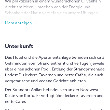
Wir praktizieren in einem wunderschönen Olivenhain 
direkt am Meer. Umgeben von der Energie und 
Schönheit der Natur vertiefen sich unsere Übungen 
automatisch. 
Mehr anzeigen
Hier im Nord-Westen Korfus ist immer noch der 
Charme von griechischer Lebenskunst, von Genuss 
und Einfachheit. Unser Hotel liegt ganz nah am Meer 
und das Meeresrauschen begleitet uns Tag und Nacht.
Unterkunft
Am Morgen üben wir Qigong direkt am Meer, nach 
Das Hotel und die Apartmentanlage befinden sich ca 3
dem Frühstück laufen wir ca 10 min zu unserem 
Gehminuten vom Strand entfernt und verfügen jeweils
Übungsplatz.
über einen schönen Pool. Entlang der Strandprmenade
Am Nachmittag hast Du Zeit zum Schwimmen oder 
findest Du leckere Tavernen und nette Cafés, die auch
um Dich treiben lassen.
vergetarische und vegane Gerichte anbieten.
Wanderungen und Ausflüge kannst du dann an deinen 
Der Strandort Arillas befindet sich an der Nordwest-
freien Tagen genießen.
Küste von Korfu. Er verfügt über leckere Tavernen und
nette Cafés
SEMINARINHALT: