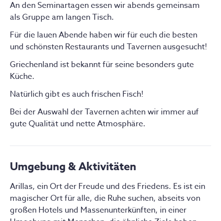
An den Seminartagen essen wir abends gemeinsam
Meerseite. Wenn Du mit Deiner/Deinem besten
Selbstheilungskräfte des Körpers zu unterstützen.
als Gruppe am langen Tisch.
Freund*in am Seminar teilnehmen willst, ist das eine
Kleine Massagen
: Entspannende und heilende 
gute Wahl. Ebenso für zwei Paare. Das Frühstück kann
Für die lauen Abende haben wir für euch die besten
Berührungen, die Verspannungen lösen und die 
mit der Gruppe im Hotel eingenommen werden (ca 3
und schönsten Restaurants und Tavernen ausgesucht!
Durchblutung anregen.
Gehminuten).
Griechenland ist bekannt für seine besonders gute
Daoistische Meditation
: Eine ruhige Praxis, die den 
Küche.
Jetzt buchen
Geist beruhigt und den inneren Frieden fördert, im 
Einklang mit der daoistischen Philosophie.
Natürlich gibt es auch frischen Fisch!
Grundlagen der chinesischen Lebenskunst
: 
Bei der Auswahl der Tavernen achten wir immer auf
Einführung in die Prinzipien von Qi (Lebensenergie), 
gute Qualität und nette Atmosphäre.
Yin und Yang sowie die Bedeutung von Balance und 
Harmonie im täglichen Leben.
ZEITPLAN:
Umgebung & Aktivitäten
AM MORGEN üben wir unsere Qigong Übungen SHI BA 
Arillas, ein Ort der Freude und des Friedens. Es ist ein 
SHI im Stillen direkt am Meer.
magischer Ort für alle, die Ruhe suchen, abseits von 
großen Hotels und Massenunterkünften, in einer 
So können wir den beginnenden Tag genießen, 