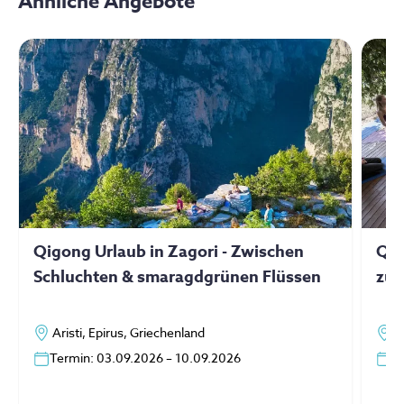
Ähnliche Angebote
Qigong Urlaub in Zagori - Zwischen
Qi 
Schluchten & smaragdgrünen Flüssen
zur
Aristi, Epirus, Griechenland
K
Termin: 03.09.2026 – 10.09.2026
3