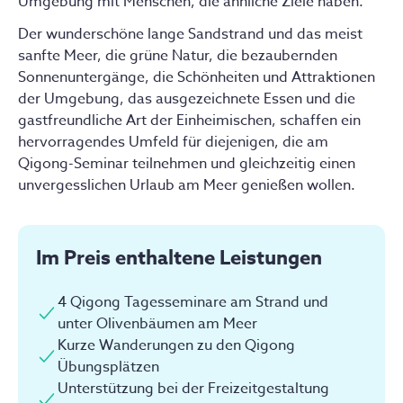
Umgebung mit Menschen, die ähnliche Ziele haben.
begleitet vom sanften Rauschen der Wellen.
Einzelzimmer im Hotel
Privat
Der wunderschöne lange Sandstrand und das meist 
NACH DEM FRÜHSTÜCK gehen wir zu unserem 
Buchbar für 1 Person
sanfte Meer, die grüne Natur, die bezaubernden 
Übungsplatz im Schatten von alten Olivenbäumen. 
Alle angebotenen Zimmer verfügen über ein
Sonnenuntergänge, die Schönheiten und Attraktionen 
Hier erfährst du auch Hintergrundwissen, dass dir nur 
Doppelbett, eine Dusche/WC und eine Terasse oder
der Umgebung, das ausgezeichnete Essen und die 
selten in Qigong Kursen vermittelt wird, das aber so 
einen Balkon mit Blick zum großen Pool und in die
gastfreundliche Art der Einheimischen, schaffen ein 
wichtig ist, um Zugang zu dem alten Wissen und um 
Natur.
hervorragendes Umfeld für diejenigen, die am 
Heilung und Transformation zu bekommen.
Qigong-Seminar teilnehmen und gleichzeitig einen 
AM NACHMITTAG bleibt dir viel Zeit zum Baden im 
Jetzt buchen
unvergesslichen Urlaub am Meer genießen wollen.
Meer (FKK möglich), sowie für kleine Wanderungen 
oder einen Cappuccino in einem der Strandcafés und 
Tavernen.
Im Preis enthaltene Leistungen
AM ABEND
4 Qigong Tagesseminare am Strand und
An zwei Abenden haben wir eine geführte Meditation, 
unter Olivenbäumen am Meer
den "KLEINEN ENERGIEKREISLAUF".
Kurze Wanderungen zu den Qigong
Gemeinsames Abendessen am langen Tisch direkt am 
Übungsplätzen
Meer.
Unterstützung bei der Freizeitgestaltung