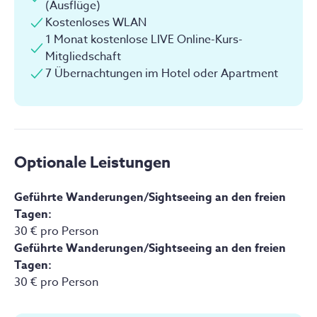
(Ausflüge)
Kostenloses WLAN
1 Monat kostenlose LIVE Online-Kurs-
Studio
Privat
Mitgliedschaft
Buchbar für 1 oder 2 Personen
7 Übernachtungen im Hotel oder Apartment
Alle angebotenen Studios sind im Erdgeschoss und
verfügen über eine Dusche/WC. Außerdem eine
Kitchenette in der man sich eine kleine Mahlzeit
zubereiten kann. Das Frühstück wird mit der Gruppe
im Hotel eingenommen (ca 3 Gehminuten). Die Anlage
Optionale Leistungen
verfügt über einen Pool, der zum Entspannen einlädt.
Geführte Wanderungen/Sightseeing an den freien
Jetzt buchen
Tagen
:
30 € pro Person
Geführte Wanderungen/Sightseeing an den freien
Tagen
:
Das bietet dir diese Unterkunft:
30 € pro Person
Pool