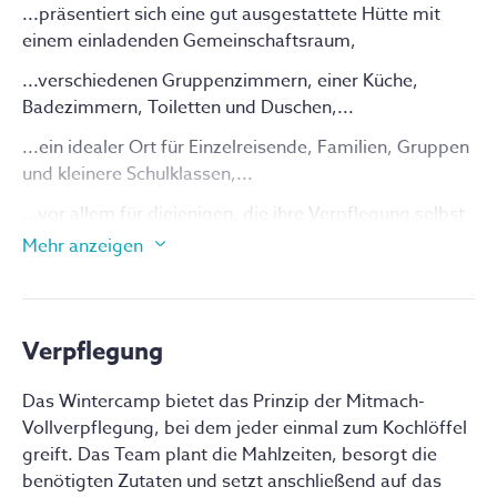
Kochen für Freude und Abwechslung. Zusätzlich 
...präsentiert sich eine gut ausgestattete Hütte mit
warten spannende Highlights auf dich, darunter eine 
einem einladenden Gemeinschaftsraum,
fesselnde Skirallye, die Teamgeist und Geschicklichkeit 
...verschiedenen Gruppenzimmern, einer Küche,
erfordert, sowie eine unterhaltsame Skitaufe, die dein 
Badezimmern, Toiletten und Duschen,...
Bergabenteuer gebührend abschließt.
...ein idealer Ort für Einzelreisende, Familien, Gruppen
Der Skipass ist nicht enthalten, kann aber individuell 
und kleinere Schulklassen,...
dazugebucht werden, und das Team steht mit 
hilfreichen Tipps und Tricks für die Piste zur Seite. Die 
...vor allem für diejenigen, die ihre Verpflegung selbst
Ausrüstung kannst du entweder selbst mitbringen 
organisieren möchten,...
Mehr anzeigen
oder gemeinsam mit deinen Teamenden vor Ort 
...und die dank der Luftseilbahn bequem erreichbar
ausleihen. Am ersten Tag begleiten sie dich zum 
ist.
Skiverleih, um dir bei der Auswahl der passenden 
Ausrüstung zu helfen. Danach steht deinem 
Verpflegung
unvergesslichen Bergabenteuer nichts mehr im Wege!
Das Wintercamp bietet das Prinzip der Mitmach-
Vollverpflegung, bei dem jeder einmal zum Kochlöffel
greift. Das Team plant die Mahlzeiten, besorgt die
benötigten Zutaten und setzt anschließend auf das