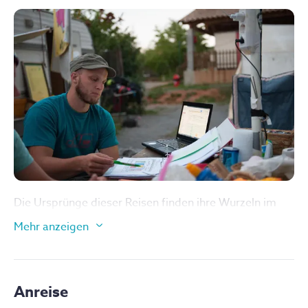
Die Ursprünge dieser Reisen finden ihre Wurzeln im
Wunsch, anderen Menschen Freude zu bereiten,
Mehr anzeigen
positive Erfahrungen zu vermitteln und Begeisterung
zu entfachen. Unter der Führung von Silberrücken Paul
haben sich einige Freunde zusammengeschlossen, um
genau diese Ziele zu verwirklichen. Das Team setzt
Anreise
sich aus derzeitigen und ehemaligen