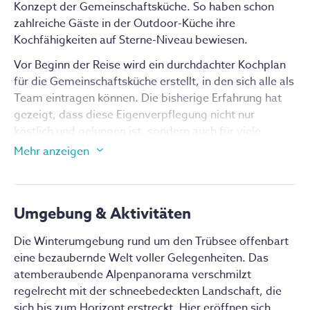
Konzept der Gemeinschaftsküche. So haben schon
zahlreiche Gäste in der Outdoor-Küche ihre
Kochfähigkeiten auf Sterne-Niveau bewiesen.
Vor Beginn der Reise wird ein durchdachter Kochplan
für die Gemeinschaftsküche erstellt, in den sich alle als
Mehrbettzimmer
Team eintragen können. Die bisherige Erfahrung hat
Geteilt
Lagercharakter
gezeigt, dass diese Eigenverpflegung nicht nur
Mehrbettzimmer mit Platz für 10 Personen. Die
köstlich und gelungen ist, sondern auch für viele
Zimmer erwarten dich mit Lagerbetten, die mit
vergnügliche und humorvolle Momente hoch oben in
Mehr anzeigen
Fixleintücher und Kissen vorbereitet sind. Einen
den Bergen sorgt – Augenblicke, die die Gruppe noch
Schlafsack musst du bitte selbst mitbringen. Die
stärker miteinander verbinden.
Sanitärräume in der Hütte teilst du dir ebenfalls mit
In traditionellem Stil bewirten die Gäste auch die
den weiteren Gästen.
Umgebung & Aktivitäten
Guides. Die Küche ist gut ausgestattet, und Geschirr
sowie Besteck stehen ebenfalls zur Verfügung. Da die
Die Winterumgebung rund um den Trübsee offenbart 
Jetzt buchen
Reise aufgrund der Schönheit der Natur und des
eine bezaubernde Welt voller Gelegenheiten. Das 
Schnees stattfindet, hat das Team die Gelegenheit
atemberaubende Alpenpanorama verschmilzt 
genutzt, auf eine vegetarische Verpflegung
regelrecht mit der schneebedeckten Landschaft, die 
umzustellen und somit so umweltfreundlich wie
sich bis zum Horizont erstreckt. Hier eröffnen sich 