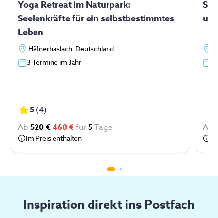
Yoga Retreat im Naturpark:
Sur
Seelenkräfte für ein selbstbestimmtes
und
Leben
Häfnerhaslach, Deutschland
O
3 Termine im Jahr
S
5
(
4
)
Ab
520 €
468 €
für
5
Tage
Ab
Im Preis enthalten
Im
Inspiration direkt ins Postfach