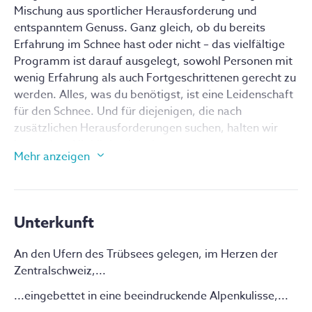
Mischung aus sportlicher Herausforderung und 
entspanntem Genuss. Ganz gleich, ob du bereits 
Erfahrung im Schnee hast oder nicht – das vielfältige 
Programm ist darauf ausgelegt, sowohl Personen mit 
wenig Erfahrung als auch Fortgeschrittenen gerecht zu 
werden. Alles, was du benötigst, ist eine Leidenschaft 
für den Schnee. Und für diejenigen, die nach 
zusätzlichen Herausforderungen suchen, halten wir 
besondere Highlights bereit.
Mehr anzeigen
Die Woche steht ganz im Zeichen des Skivergnügens 
und der Entdeckungen. Ob Skifahren schon lange Teil 
deines Lebens ist oder du erst kurz dabei bist, unsere 
Teamleiter begleiten dich durch das Skigebiet und 
Unterkunft
geben wertvolle Tipps. Gemeinsam erkundet ihr die 
vielfältigen Pisten und taucht ein in die zauberhafte, 
An den Ufern des Trübsees gelegen, im Herzen der
verschneite Landschaft. Zwischendurch sorgen 
Zentralschweiz,...
abwechslungsreiche Aktivitäten wie eine 
...eingebettet in eine beeindruckende Alpenkulisse,...
stimmungsvolle Fackelwanderung und gemeinsames 