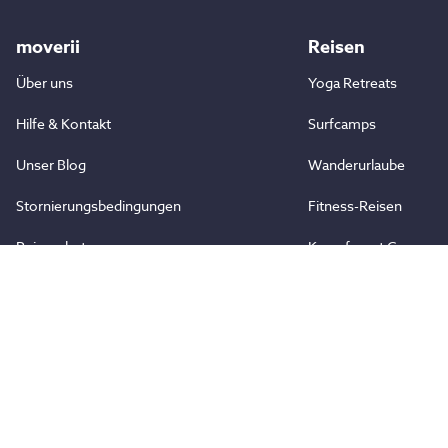
moverii
Reisen
Über uns
Yoga Retreats
Hilfe & Kontakt
Surfcamps
Unser Blog
Wanderurlaube
Stornierungsbedingungen
Fitness-Reisen
Reiseschutz
Kampfsport Camps
Aktivreisen
Zusammenarbeit
Partner werden