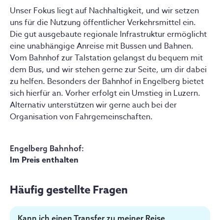
Sportstudierenden sowie begeisterten
Unser Fokus liegt auf Nachhaltigkeit, und wir setzen
Sportliebhabern zusammen, die ihre Leidenschaft für
uns für die Nutzung öffentlicher Verkehrsmittel ein.
Gemeinschaft, Natur und Abenteuer gerne mit
Die gut ausgebaute regionale Infrastruktur ermöglicht
anderen teilen möchten.
eine unabhängige Anreise mit Bussen und Bahnen.
Vom Bahnhof zur Talstation gelangst du bequem mit
Erfahre mehr über
Paul
dem Bus, und wir stehen gerne zur Seite, um dir dabei
zu helfen. Besonders der Bahnhof in Engelberg bietet
sich hierfür an. Vorher erfolgt ein Umstieg in Luzern.
Teammitglieder
Alternativ unterstützen wir gerne auch bei der
Organisation von Fahrgemeinschaften.
Engelberg Bahnhof
:
Im Preis enthalten
Häufig gestellte Fragen
Kann ich einen Transfer zu meiner Reise