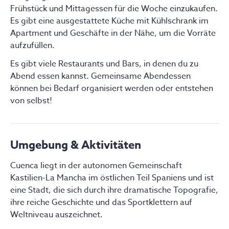
(US 5.9/5.10)
Frühstück und Mittagessen für die Woche einzukaufen.
teilst die Gemeinschaftsräume wie Küche, Bad und
Geeignet NUR für Frauen oder Mädchen ab 15 
Es gibt eine ausgestattete Küche mit Kühlschrank im
Wohnzimmer mit den anderen Kletterern und
Jahren
Apartment und Geschäfte in der Nähe, um die Vorräte
Betreuern.
Der Kurs kann von Einzelpersonen oder Gruppen 
aufzufüllen.
Um die Gruppe zusammenzuhalten und die Logistik zu
von Freunden gebucht werden
Es gibt viele Restaurants und Bars, in denen du zu
vereinfachen, werden
Gemeinschaftsunterkünfte mit
Körperliche Intensität: mittel/hoch
Abend essen kannst. Gemeinsame Abendessen
Selbstverpflegung
bevorzugt, wobei die genaue
Detaillierte technische Daten des Kletterkurses:
können bei Bedarf organisiert werden oder entstehen
Anzahl der Unterkünfte an die Größe der Gruppe
von selbst!
angepasst wird.
Auswahl der richtigen Ausrüstung für das beste 
Klettererlebnis bei gleichzeitiger Sicherheit, wie 
man sie behandelt und lagert
Grundlegendes Verständnis von Outdoor-Risiken 
Umgebung & Aktivitäten
(damit du jeden Tag sicher nach Hause kommst)
Cuenca liegt in der autonomen Gemeinschaft 
Richtiges Sichern von Vorstiegstechniken, 
Kastilien-La Mancha im östlichen Teil Spaniens und ist 
dynamisches Auffangen von Stürzen
eine Stadt, die sich durch ihre dramatische Topografie, 
Einrichten von Toprope-Seilen
ihre reiche Geschichte und das Sportklettern auf 
Vorstiegstechniken (effizientes Clippen, Reinigen 
Weltniveau auszeichnet.
von Ankern, ...)
Reinigen der Bohrhaken - die gesamte Ausrüstung 