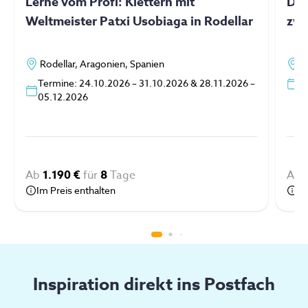
Lerne vom Profi: Klettern mit
Dee
Weltmeister Patxi Usobiaga in Rodellar
zwi
Rodellar, Aragonien, Spanien
P
Termine: 24.10.2026 – 31.10.2026 & 28.11.2026 –
3
05.12.2026
Ab
1.190 €
für
8
Tage
Ab
Im Preis enthalten
Im
Inspiration direkt ins Postfach