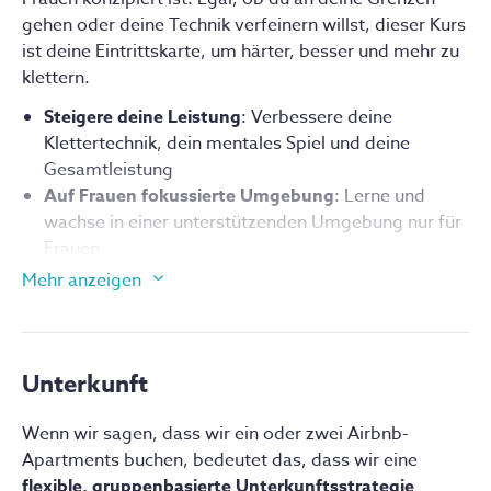
gehen oder deine Technik verfeinern willst, dieser Kurs 
ist deine Eintrittskarte, um härter, besser und mehr zu 
klettern.
Steigere deine Leistung
: Verbessere deine 
Klettertechnik, dein mentales Spiel und deine 
Gesamtleistung
Auf Frauen fokussierte Umgebung
: Lerne und 
wachse in einer unterstützenden Umgebung nur für 
Frauen
Intensives Training
: Packe die Fortschritte eines 
Mehr anzeigen
ganzen Monats in eine Woche voller Action
Stufengerechte Herausforderungen
: Nimm die 
besten Routen in deinem Schwierigkeitsgrad in 
Unterkunft
Angriff, perfekt für Kletterer, die im Freien f6a (US 
5.10) und höher klettern
Fachkundige Anleitung
: Profitiere von 
Wenn wir sagen, dass wir ein oder zwei Airbnb-
professionellem Coaching, das auf dein Können 
Apartments buchen, bedeutet das, dass wir eine
zugeschnitten ist
flexible, gruppenbasierte Unterkunftsstrategie