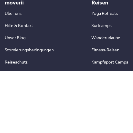
moverii
Reisen
Über uns
Yoga Retreats
Hilfe & Kontakt
Surfcamps
Unser Blog
Wanderurlaube
Stornierungsbedingungen
Fitness-Reisen
Reiseschutz
Kampfsport Camps
Aktivreisen
Zusammenarbeit
Partner werden
Vertrauen