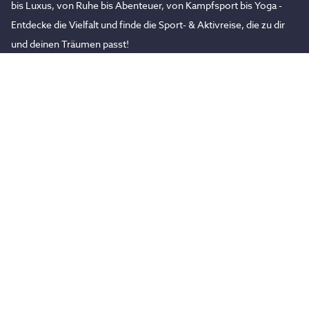
bis Luxus, von Ruhe bis Abenteuer, von Kampfsport bis Yoga -
Entdecke die Vielfalt und finde die Sport- & Aktivreise, die zu dir
und deinen Träumen passt!
moverii
Reisen
Über uns
Yoga Retreats
Hilfe & Kontakt
Surfcamps
Unser Blog
Wanderurlaube
Stornierungsbedingungen
Fitness-Reisen
Reiseschutz
Kampfsport Camps
Aktivreisen