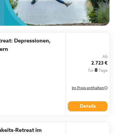
treat: Depressionen,
ern
Ab
2.723 €
8
für
Tage
Im Preis enthalten
Details
keits-Retreat im