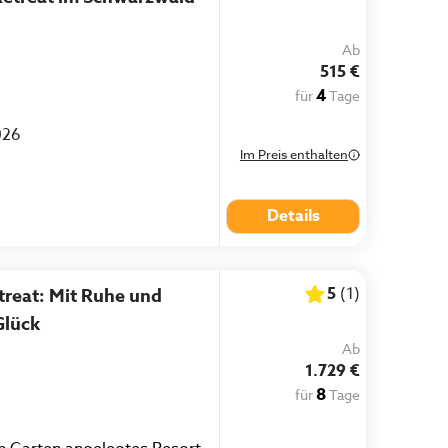
Ab
515 €
4
für
Tage
026
Im Preis enthalten
Details
5
(
1
)
reat: Mit Ruhe und
Glück
Ab
1.729 €
8
für
Tage