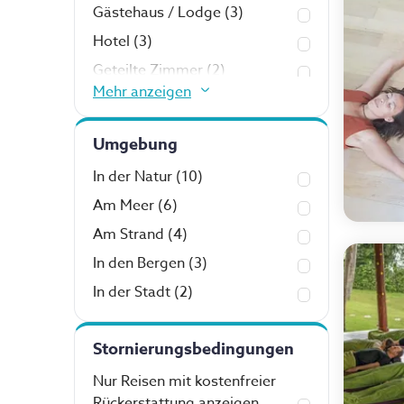
Gästehaus / Lodge
(3)
Hotel
(3)
Geteilte Zimmer
(2)
Mehr anzeigen
Bungalows
(1)
Camping
(1)
Umgebung
Berghütte
(1)
In der Natur
(10)
Hängematten
(1)
Am Meer
(6)
Am Strand
(4)
In den Bergen
(3)
In der Stadt
(2)
Stornierungsbedingungen
Nur Reisen mit kostenfreier
Rückerstattung anzeigen