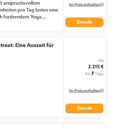
it anspruchsvollem
Im Preis enthalten
nheiten pro Tag boten eine
ch forderndem Yoga,
Details
 mit sehr erfahrenem
sionen vermittelten schöne
Teneriffas. Die Workshops
sich mit wichtigen Fragen
treat: Eine Auszeit für
nderzusetzen. Die rein
r lecker und ließ auch
Ab
sen. Fazit:
2.215 €
 aber sehr lohnend!"
7
für
Tage
Im Preis enthalten
Details