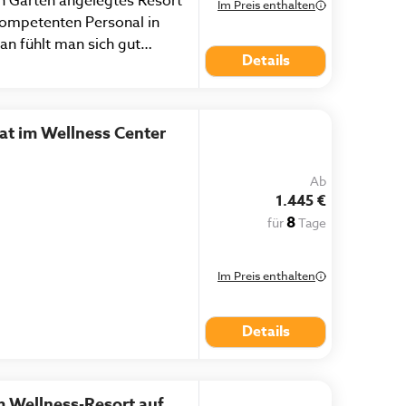
n Garten angelegtes Resort
Im Preis enthalten
kompetenten Personal in
an fühlt man sich gut
Details
voll umsorgt. Anwendungen,
ehr gut."
at im Wellness Center
Ab
1.445 €
8
für
Tage
Im Preis enthalten
Details
m Wellness-Resort auf