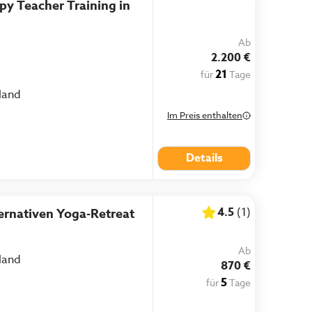
y Teacher Training in
Ab
2.200 €
21
für
Tage
land
Im Preis enthalten
Details
4.5
(
1
)
ternativen Yoga-Retreat
Ab
land
870 €
5
für
Tage