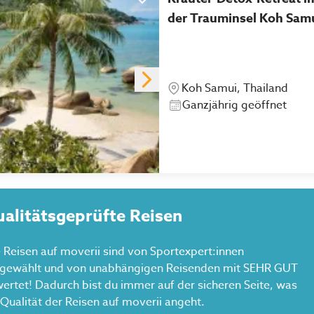
der Trauminsel Koh Sam
Koh Samui, Thailand
Ganzjährig geöffnet
alitätsgeprüfte Reisen
e Reisen auf moverii sind von Sportexpert:innen
gewählt und von unabhängigen Reisenden mit SEHR GUT
ertet! Dadurch bist du immer auf der sicheren Seite, was
 Qualität der Reisen auf moverii angeht.