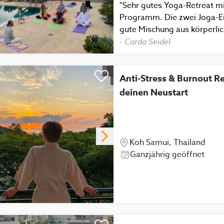
"Sehr gutes Yoga-Retreat m
Programm. Die zwei Joga-Ei
gute Mischung aus körperli
Meditation und Entspannung
-
Carda Seidel
Trainer. Die täglichen Exkur
Einblick in die Landschaft 
eröffneten die Möglichkeit 
Anti-Stress & Burnout Re
des eigenen Lebens auseina
deinen Neustart
vegetarische Verpflegung wa
„Fleischesser“ nichts vermis
anspruchsvoll/anstrengend,
Koh Samui, Thailand
Ganzjährig geöffnet