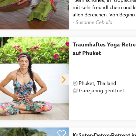
"Sehr schönes, im tropische
mit sehr freundlichem und 
allen Bereichen. Von Beginn 
aufgehoben und wird liebe
-
Susanne Cebulla
Yoga und Verpflegung sind s
Traumhaftes Yoga-Retre
auf Phuket
Phuket, Thailand
Ganzjährig geöffnet
Kräuter-Detox-Retreat i