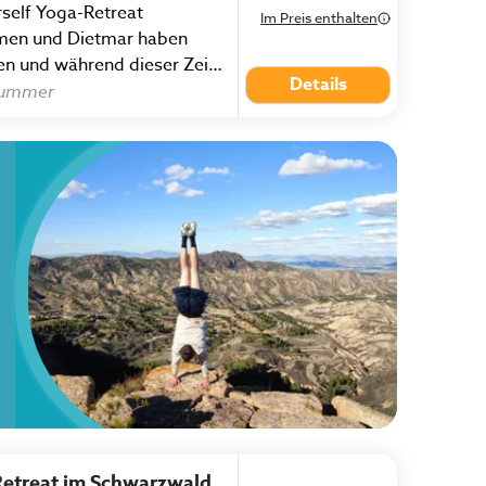
rself Yoga-Retreat
Im Preis enthalten
men und Dietmar haben
en und während dieser Zeit
Details
Yogastunden und
Kummer
hr geholfen, um wieder
Retreat im Schwarzwald