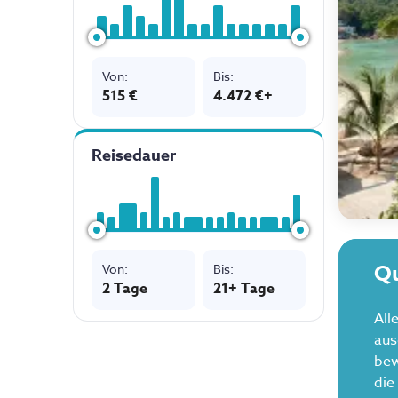
Von
:
Bis
:
515 €
4.472 €+
Reisedauer
Qu
Von
:
Bis
:
2
Tage
21+ Tage
All
aus
bew
die