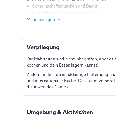
Gemeinschaftsduschen und Bäder
Eine vollständig ausgestattete Küche
Lounge mit TV und Coworking-Bereich
Mehr anzeigen
Und natürlich die
Chill Out Area
im Freien. De
wir Video-Coaching schauen, sonnenbaden, Yog
veranstalten und vieles mehr!
Verpflegung
6er-Schlafsaal
Die Mahlzeiten sind nicht inbegriffen, aber es
kochen und dein Essen lagern kannst!
Mehrbettzimmer mit d
maximal fünf weitere
Zudem findest du in fußläufige Entfernung unz
und internationaler Küche. Das Team versorgt
Inbegriffen:
du unweit des Camps.
Saubere Bettwäs
Duschhandtuch
Haartrockner
Allgemeiner Rein
Umgebung & Aktivitäten