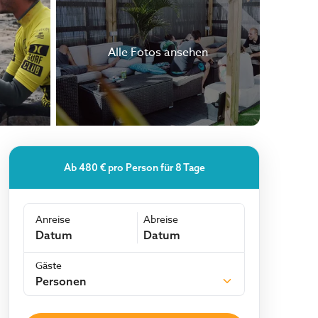
Alle Fotos ansehen
Ab
480 €
pro Person
für
8
Tage
Anreise
Abreise
Datum
Datum
Gäste
Personen