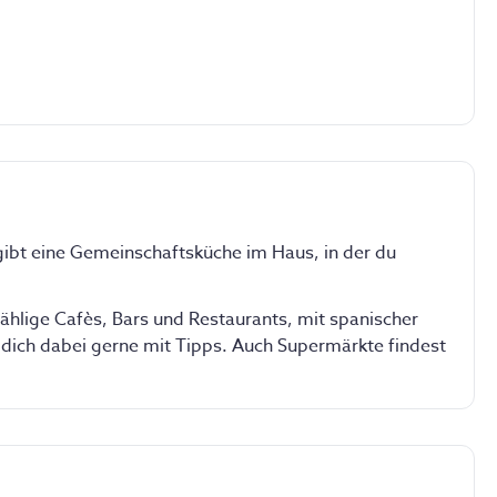
r am meisten nachgefragte Bereich des Hauses, in dem
a praktizieren, trainieren, wöchentliche Grillabende
 gibt eine Gemeinschaftsküche im Haus, in der du
Geteilt
rei Stockbetten. Du teilst dir das Zimmer mit
n Surfern.
ählige Cafès, Bars und Restaurants, mit spanischer
 dich dabei gerne mit Tipps. Auch Supermärkte findest
che
igungsservice