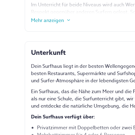
Im Unterricht für beide Niveaus wird auch Wer
Respekt gegenüber anderen Surfern gelegt. Schl
persönlichen Ziele setzen und an ihnen arbeiten
Mehr anzeigen
verbessern.
Neben dem Surfen bieten unser Camp eine Reih
Ausflüge, Barbecues, Fotoshootings, Videoan
Unterkunft
eine bereichernde Erfahrung zu ermöglichen. S
Dein Surfhaus liegt in der besten Wellengege
besten Restaurants, Supermärkte und Surfshop
und Surfer-Atmosphäre in der lebendigsten G
Ein Surfhaus, das die Nähe zum Meer und die F
als nur eine Schule, die Surfunterricht gibt, wir
und entdecke die natürliche Umgebung, die He
Dein Surfhaus verfügt über:
Privatzimmer mit Doppelbetten oder zwei E
Mehrbettzimmer für 4 oder 6 Personen