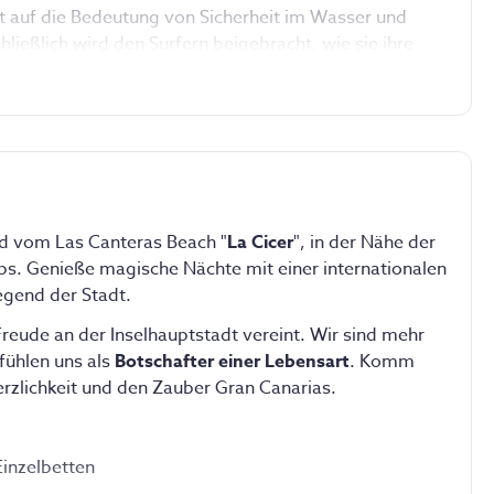
t auf die Bedeutung von Sicherheit im Wasser und 
ießlich wird den Surfern beigebracht, wie sie ihre 
 können, um ihre Fähigkeiten kontinuierlich zu 
e von Aktivitäten wie Paddelsurfen, Paddel-Yoga, 
alysen und technisches Coaching, um unseren Gästen 
prich dafür einfach vor Ort mit einem Teammitglied.
nd vom Las Canteras Beach "
La Cicer
", in der Nähe der
s. Genieße magische Nächte mit einer internationalen
egend der Stadt.
reude an der Inselhauptstadt vereint. Wir sind mehr
 fühlen uns als
Botschafter einer Lebensart
. Komm
rzlichkeit und den Zauber Gran Canarias.
inzelbetten