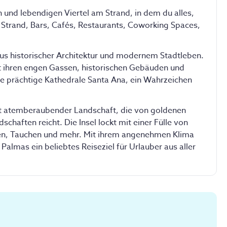
cher
und lebendigen Viertel am Strand, in dem du alles, 
 Haus
 Strand, Bars, Cafés, Restaurants, Coworking Spaces, 
bietet das Zimmer:
aus historischer Architektur und modernem Stadtleben. 
Bettzeug
Handtücher
it ihren engen Gassen, historischen Gebäuden und 
ie prächtige Kathedrale Santa Ana, ein Wahrzeichen 
 mit atemberaubender Landschaft, die von goldenen 
haften reicht. Die Insel lockt mit einer Fülle von 
 buchen
fen, Tauchen und mehr. Mit ihrem angenehmen Klima 
almas ein beliebtes Reiseziel für Urlauber aus aller 
Privat
2 Personen
ett und geteiltem Badezimmer.
che