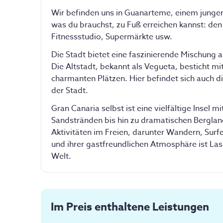
Sichere Schließfä
Wir befinden uns in Guanarteme, einem jungen 
Wifi im gesamten
was du brauchst, zu Fuß erreichen kannst: den
Fitnessstudio, Supermärkte usw.
Diese Ausstattung 
Die Stadt bietet eine faszinierende Mischung 
Geteiltes
Die Altstadt, bekannt als Vegueta, besticht m
Badezimmer
charmanten Plätzen. Hier befindet sich auch d
der Stadt. 
WLAN
Gran Canaria selbst ist eine vielfältige Insel
Sandstränden bis hin zu dramatischen Berglandsc
Jetzt
Aktivitäten im Freien, darunter Wandern, Sur
und ihrer gastfreundlichen Atmosphäre ist Las P
Privatzimmer
Welt.
Buchbar für 1 oder 
Zimmer mit Doppelb
Inbegriffen:
Im Preis enthaltene Leistungen
Saubere Bettwäs