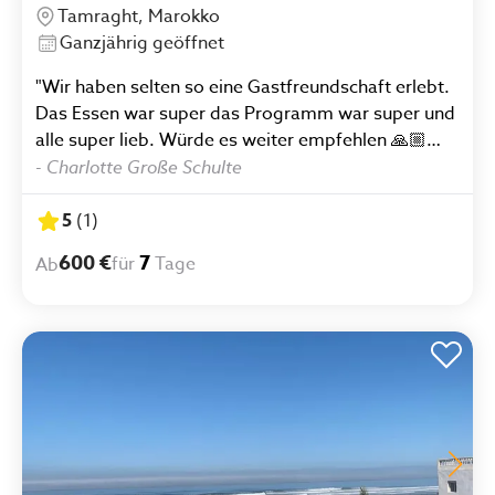
Tamraght, Marokko
Ganzjährig geöffnet
"Wir haben selten so eine Gastfreundschaft erlebt.
Das Essen war super das Programm war super und
alle super lieb. Würde es weiter empfehlen 🙏🏼
🙏🏼"
-
Charlotte Große Schulte
5
(
1
)
600 €
7
für
Tage
Ab