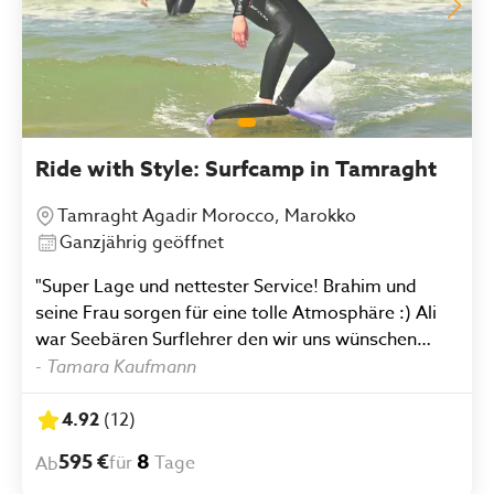
Ride with Style: Surfcamp in Tamraght
Tamraght Agadir Morocco, Marokko
Ganzjährig geöffnet
"Super Lage und nettester Service! Brahim und
seine Frau sorgen für eine tolle Atmosphäre :) Ali
war Seebären Surflehrer den wir uns wünschen
konnten :)"
-
Tamara Kaufmann
4.92
(
12
)
595 €
8
für
Tage
Ab