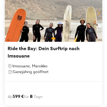
Ride the Bay: Dein Surftrip nach
Imsouane
Imsouane, Marokko
Ganzjährig geöffnet
599 €
8
für
Tage
Ab