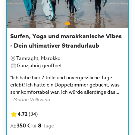
Surfen, Yoga und marokkanische Vibes
- Dein ultimativer Strandurlaub
Tamraght, Marokko
Ganzjährig geöffnet
"Ich habe hier 7 tolle und unvergessliche Tage
erlebt! Ich hatte ein Doppelzimmer gebucht, was
sehr komfortabel war. Ich würde allerdings das
Mitbringen von Ohropax empfehlen, weil man
-
Marina Volkwein
nachts den Muezzin oder einen benachbarten Hahn
hört. Das Essen wurde jeden Tag mit sehr viel
4.72
(
34
)
Liebe und sehr abwechslungsreich zubereitet. Es
350 €
8
für
Tage
Ab
war sehr vielfältig und immer absolut lecker! Alle