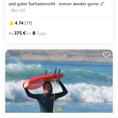
einfach perfekt und ich würde hierhin jederzeit
und guter Surfunterricht - immer wieder gerne :)"
wieder reisen."
-
Ben Sill
4.74
(
17
)
375 €
8
für
Tage
Ab