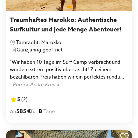
Traumhaftes Marokko: Authentische
Surfkultur und jede Menge Abenteuer!
Tamraght, Marokko
Ganzjährig geöffnet
"Wir haben 10 Tage im Surf Camp verbracht und
wurden extrem positiv überrascht! Zu einem
bezahlbaren Preis haben wir ein perfektes rundum
Sorglospaket bekommen. Es wurde alles perfekt
-
Patrick Andre Krause
organisiert vom Flughafentransfer über die
Surflessons, Ausflüge bis hin zur Verpflegung
5
(
2
)
(marokkanisches Frühstück und marokkanisches
585 €
8
für
Tage
Ab
Abendessen im Camp + Sandwiches oder Pasta am
Strand). Trotz der guten Organisation wurden wir
immer in die Entscheidungen eingebunden
(Flugverspätung kein Problem, wurden nachts