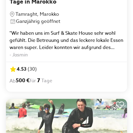
Tage in Marokko
Tamraght, Marokko
Ganzjährig geöffnet
"Wir haben uns im Surf & Skate House sehr wohl
gefühlt. Die Betreuung und das leckere lokale Essen
waren super. Leider konnten wir aufgrund des
Wetters nur einen Tag surfen, aber der war sehr gut
-
Jasmin
organisiert. An den anderen Tagen wurden wir
beim Umsetzung des Alternativprogrammes
4.53
(
30
)
unterstützt. Gerne werden wir noch einmal dorthin
500 €
7
für
Tage
Ab
reisen. Danke für den tollen Urlaub Jasmin"