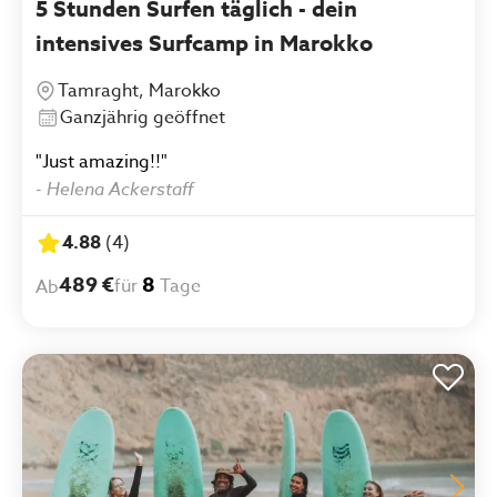
5 Stunden Surfen täglich - dein
intensives Surfcamp in Marokko
Tamraght, Marokko
Ganzjährig geöffnet
"Just amazing!!"
-
Helena Ackerstaff
4.88
(
4
)
489 €
8
für
Tage
Ab