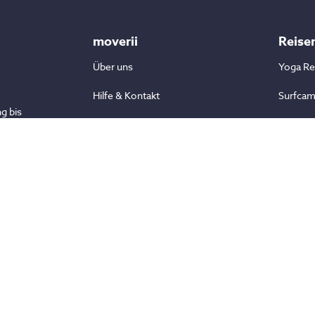
moverii
Reise
Über uns
Yoga Re
Hilfe & Kontakt
Surfca
g bis
Unser Blog
Wander
tdecke
en
Stornierungsbedingungen
Fitness
Reiseschutz
Kampfs
Aktivre