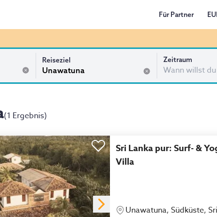
Für Partner
EU
Zeitraum
Reiseziel
Wann willst du
a
(
1 Ergebnis
)
Sri Lanka pur: Surf- & Yo
Villa
Unawatuna, Südküste, Sr