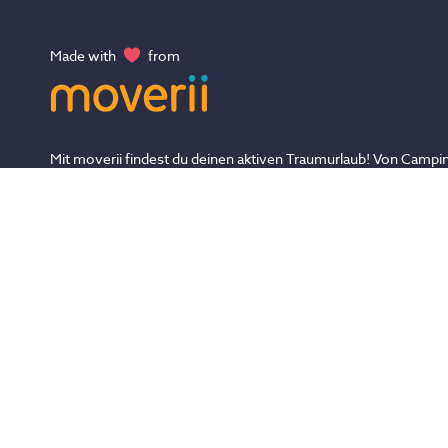
Made with
from
Mit moverii findest du deinen aktiven Traumurlaub! Von Campin
Luxus, von Ruhe bis Abenteuer, von Kampfsport bis Yoga - En
die Vielfalt und finde die Sport- & Aktivreise, die zu dir und dein
Träumen passt!
AGB
Impressum
Datenschutz