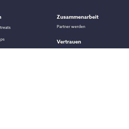
n
Zusammenarbeit
Partner werden
treats
mps
Vertrauen
urlaube
-Reisen
port Camps
Sichere Zahlung
isen
© moverii
2026