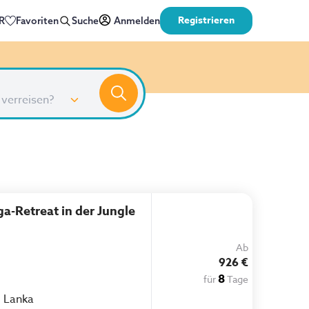
Registrieren
R
Favoriten
Suche
Anmelden
 verreisen?
ga-Retreat in der Jungle
Ab
926 €
8
für
Tage
i Lanka