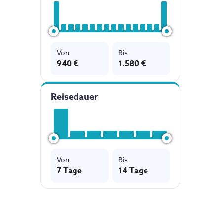
Von
:
Bis
:
940 €
1.580 €
Reisedauer
Von
:
Bis
:
7
Tage
14 Tage