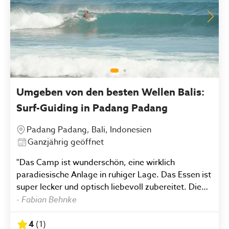
Umgeben von den besten Wellen Balis:
Surf-Guiding in Padang Padang
Padang Padang, Bali, Indonesien
Ganzjährig geöffnet
"Das Camp ist wunderschön, eine wirklich
paradiesische Anlage in ruhiger Lage. Das Essen ist
super lecker und optisch liebevoll zubereitet. Die
Instruktor sind gut drauf und zeigen ehrliches
-
Fabian Behnke
Interesse die Teilnehmer zu verbessern. Insgesamt
ein sehr professionelles Stuff mit gutem
4
(
1
)