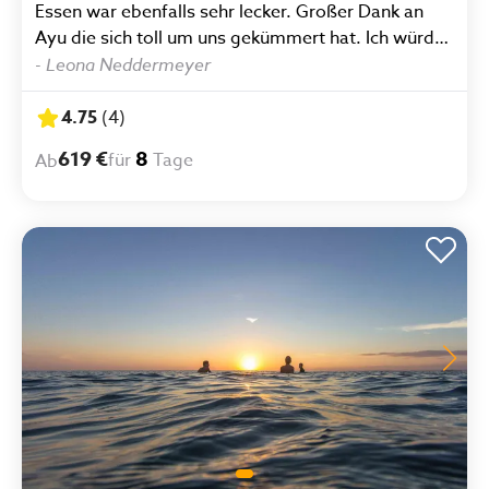
Essen war ebenfalls sehr lecker. Großer Dank an
Ayu die sich toll um uns gekümmert hat. Ich würde
jederzeit wieder buchen!"
-
Leona Neddermeyer
4.75
(
4
)
619 €
8
für
Tage
Ab