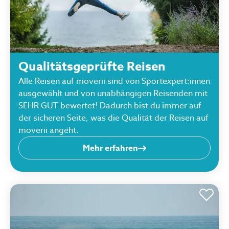
Qualitätsgeprüfte Reisen
Alle Reisen auf moverii sind von Sportexpert:innen
ausgewählt und von unabhängigen Reisenden mit
SEHR GUT bewertet! Dadurch bist du immer auf
der sicheren Seite, was die Qualität der Reisen auf
moverii angeht.
Mehr erfahren