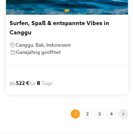
Surfen, Spaß & entspannte Vibes in
Canggu
Canggu, Bali, Indonesien
Ganzjährig geöffnet
522 €
8
für
Tage
Ab
1
2
3
4