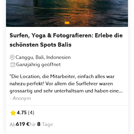
Surfen, Yoga & Fotografieren: Erlebe die
schönsten Spots Balis
Canggu, Bali, Indonesien
Ganzjährig geöffnet
"Die Location, die Mitarbeiter, einfach alles war
nahezu perfekt! Vor allem die Surflehrer waren
grossartig und sehr unterhaltsam und haben einen
sehr wohl fühlen lassen. "
-
Anonym
4.75
(
4
)
619 €
8
für
Tage
Ab