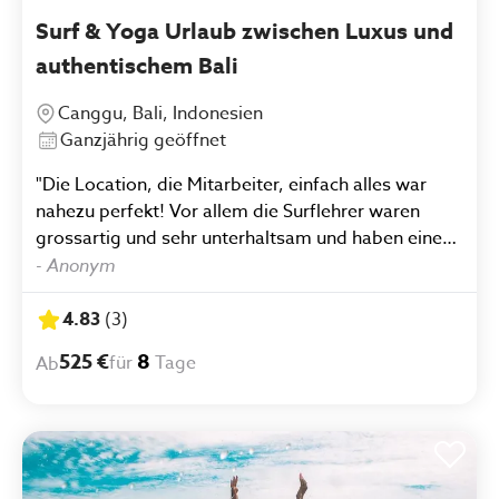
Surf & Yoga Urlaub zwischen Luxus und
authentischem Bali
Canggu, Bali, Indonesien
Ganzjährig geöffnet
"Die Location, die Mitarbeiter, einfach alles war
nahezu perfekt! Vor allem die Surflehrer waren
grossartig und sehr unterhaltsam und haben einen
sehr wohl fühlen lassen. "
-
Anonym
4.83
(
3
)
525 €
8
für
Tage
Ab