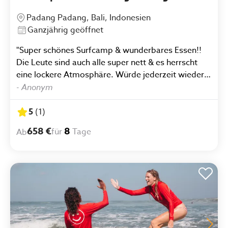
Padang Padang, Bali, Indonesien
Ganzjährig geöffnet
"Super schönes Surfcamp & wunderbares Essen!!
Die Leute sind auch alle super nett & es herrscht
eine lockere Atmosphäre. Würde jederzeit wieder
kommen :))"
-
Anonym
5
(
1
)
658 €
8
für
Tage
Ab