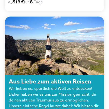
519 €
8
für
Tage
Ab
Aus Liebe zum aktiven Reisen
Wir lieben es, sportlich die Welt zu entdecken!
Daher haben wir es uns zur Mission gemacht, dir
deinen aktiven Traumurlaub zu ermöglichen.
Unsere einfache Regel lautet dabei: Wir bieten dir