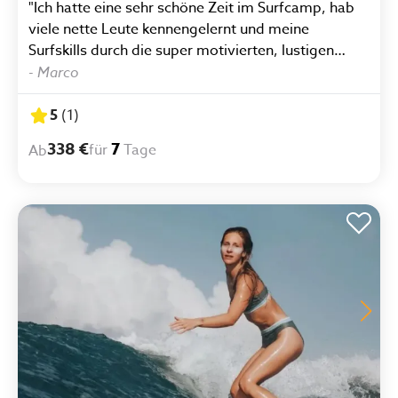
"Ich hatte eine sehr schöne Zeit im Surfcamp, hab
viele nette Leute kennengelernt und meine
Surfskills durch die super motivierten, lustigen
sowie hilfsbereiten Surflehrer aufs nächste Level
-
Marco
bringen können. Wenn sichs irgendwie einrichten
lässt komme ich in 1,5 Wochen wieder..."
5
(
1
)
338 €
7
für
Tage
Ab