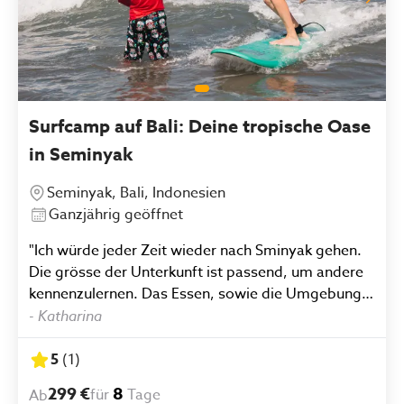
Surfcamp auf Bali: Deine tropische Oase
in Seminyak
Seminyak, Bali, Indonesien
Ganzjährig geöffnet
"Ich würde jeder Zeit wieder nach Sminyak gehen.
Die grösse der Unterkunft ist passend, um andere
kennenzulernen. Das Essen, sowie die Umgebung
ist super! Die Leute sind hilfsbereit und
-
Katharina
motivierend."
5
(
1
)
299 €
8
für
Tage
Ab