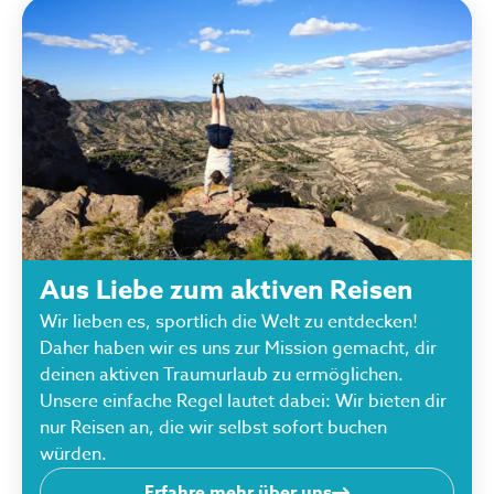
Aus Liebe zum aktiven Reisen
Wir lieben es, sportlich die Welt zu entdecken!
Daher haben wir es uns zur Mission gemacht, dir
deinen aktiven Traumurlaub zu ermöglichen.
Unsere einfache Regel lautet dabei: Wir bieten dir
nur Reisen an, die wir selbst sofort buchen
würden.
Erfahre mehr über uns