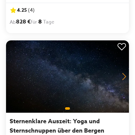
4.25
(
4
)
828 €
8
für
Tage
Ab
Sternenklare Auszeit: Yoga und
Sternschnuppen über den Bergen