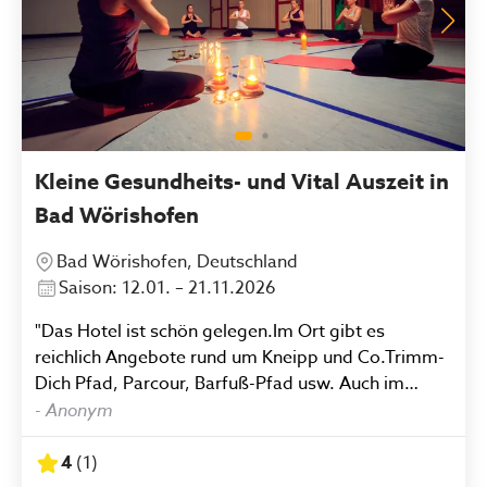
Kleine Gesundheits- und Vital Auszeit in
Bad Wörishofen
Bad Wörishofen, Deutschland
Saison: 12.01. – 21.11.2026
"Das Hotel ist schön gelegen.Im Ort gibt es
reichlich Angebote rund um Kneipp und Co.Trimm-
Dich Pfad, Parcour, Barfuß-Pfad usw. Auch im
Hotel gibt es ein großes Angebot an Anwendungen
-
Anonym
und Sportkursen.Leider konnten wir das
Kursangebot nicht nutzen, da wir Fr-Mo
4
(
1
)