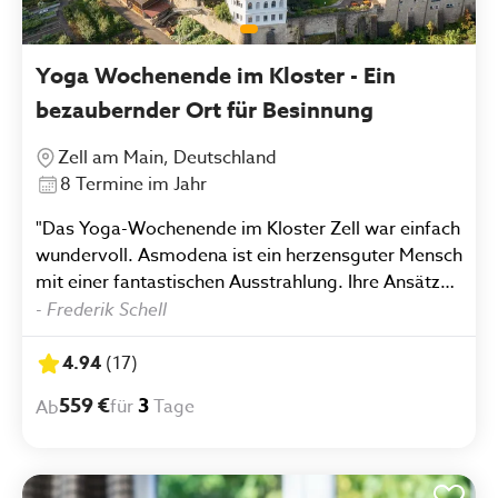
Yoga Wochenende im Kloster - Ein
bezaubernder Ort für Besinnung
Zell am Main, Deutschland
8 Termine im Jahr
"Das Yoga-Wochenende im Kloster Zell war einfach
wundervoll. Asmodena ist ein herzensguter Mensch
mit einer fantastischen Ausstrahlung. Ihre Ansätze
sind unglaublich inspirierend und leicht
-
Frederik Schell
nachvollziehbar, man fühlt sich bei ihr ab der ersten
Minute bestens aufgehoben. Das Kloster selbst
4.94
(
17
)
besticht durch eine einmalige Atmosphäre und eine
559 €
3
für
Tage
Ab
faszinierende Geschichte, die dem Kurs einen ganz
besonderen Rahmen verleiht. Auch das Essen und
das gemütliche Beisammensein in der Gruppe
haben die Tage perfekt abgerundet. Ich komme