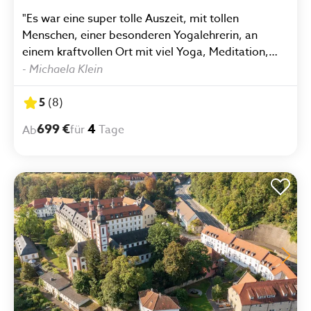
"Es war eine super tolle Auszeit, mit tollen
Menschen, einer besonderen Yogalehrerin, an
einem kraftvollen Ort mit viel Yoga, Meditation,
viel Sonne und leckerem Essen."
-
Michaela Klein
5
(
8
)
699 €
4
für
Tage
Ab