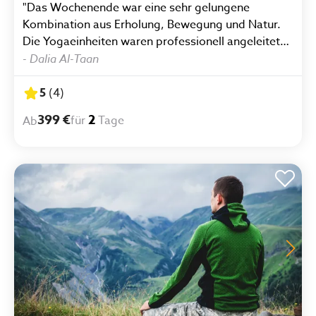
"Das Wochenende war eine sehr gelungene
Kombination aus Erholung, Bewegung und Natur.
Die Yogaeinheiten waren professionell angeleitet
und boten eine gute Balance zwischen Entspannung
-
Dalia Al-Taan
und körperlicher Herausforderung. Besonders
schön war die Verbindung von Yoga mit den
5
(
4
)
Wanderungen durch die beeindruckende
399 €
2
für
Tage
Ab
Berglandschaft der Bayerischen Alpen – so konnte
man innere Ruhe finden und gleichzeitig die Natur
intensiv genießen."