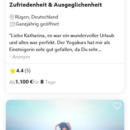
Zufriedenheit & Ausgeglichenheit
Rügen, Deutschland
Ganzjährig geöffnet
"Liebe Katharina, es war ein wundervoller Urlaub
und alles war perfekt. Der Yogakurs hat mir als
Einsteigerin sehr gut gefallen, da Du sehr
individuell auf uns und die einzelnen Bedürfnisse
-
Anonym
eingegangen bist. … und das Frühstück und
Abendessen war einfach nur lecker!"
4.4
(
5
)
1.100 €
8
für
Tage
Ab