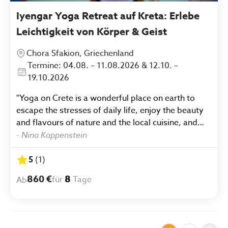
Iyengar Yoga Retreat auf Kreta: Erlebe
Leichtigkeit von Körper & Geist
Chora Sfakion, Griechenland
Termine: 04.08. – 11.08.2026 & 12.10. –
19.10.2026
"Yoga on Crete is a wonderful place on earth to
escape the stresses of daily life, enjoy the beauty
and flavours of nature and the local cuisine, and
offers great benefits for those with an appreciation
-
Nina Kappenstein
for aesthetics. Above all, it is worth noting that the
two yoga sessions a day provide the necessary
5
(
1
)
relaxation, and you are guided through the practice
860 €
8
für
Tage
Ab
in a very mindful, gentle yet effective and
sustainable way. For anyone who benefits from
Iyengar yoga, this retreat comes highly
recommended."