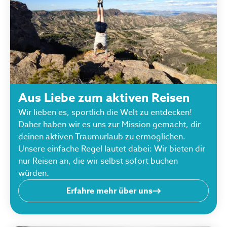
Aus Liebe zum aktiven Reisen
Wir lieben es, sportlich die Welt zu entdecken!
Daher haben wir es uns zur Mission gemacht, dir
deinen aktiven Traumurlaub zu ermöglichen.
Unsere einfache Regel lautet dabei: Wir bieten dir
nur Reisen an, die wir selbst sofort buchen
würden.
Erfahre mehr über uns