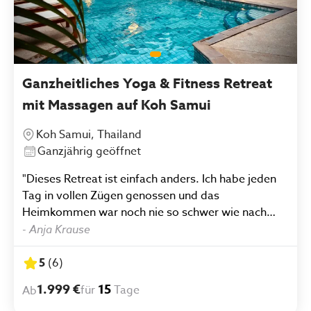
Ganzheitliches Yoga & Fitness Retreat
mit Massagen auf Koh Samui
Koh Samui, Thailand
Ganzjährig geöffnet
"Dieses Retreat ist einfach anders. Ich habe jeden
Tag in vollen Zügen genossen und das
Heimkommen war noch nie so schwer wie nach
diesen 2 Wochen. Das Essen ist nicht nur lecker
-
Anja Krause
sondern auch gesund. Das Personal ist so liebevoll
und steht immer für Fragen zur Verfügung. Das
5
(
6
)
Sportprogramm war großartig. Es gibt einfach
1.999 €
15
für
Tage
Ab
nichts negatives zu sagen. Ich werde diesen