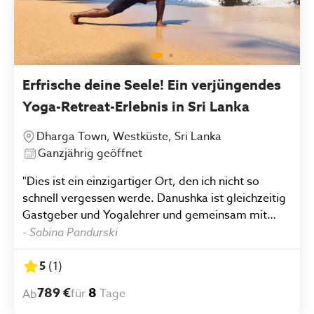
Erfrische deine Seele! Ein verjüngendes
Yoga-Retreat-Erlebnis in Sri Lanka
Dharga Town, Westküste, Sri Lanka
Ganzjährig geöffnet
"Dies ist ein einzigartiger Ort, den ich nicht so
schnell vergessen werde. Danushka ist gleichzeitig
Gastgeber und Yogalehrer und gemeinsam mit
seiner Familie und seinen Mitarbeitern tut er alles
-
Sabina Pandurski
dafür, dass sich seine Gäste rundum wohl fühlen.
Es war nicht irgendein Retreat, es hat sich ab der
5
(
1
)
ersten Minute wie Zuhause ankommen angefühlt.
789 €
8
für
Tage
Ab
Die Yogastunden werden je nach Energielevel und