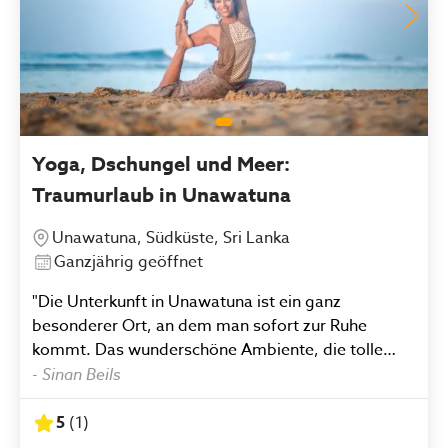
Yoga, Dschungel und Meer:
Traumurlaub in Unawatuna
Unawatuna, Südküste, Sri Lanka
Ganzjährig geöffnet
"Die Unterkunft in Unawatuna ist ein ganz
besonderer Ort, an dem man sofort zur Ruhe
kommt. Das wunderschöne Ambiente, die tolle
Lage mitten im Grünen und die angenehme Stille
-
Sinan Beils
schaffen eine sehr entspannte Atmosphäre. Das
gesamte Team ist unglaublich freundlich und
5
(
1
)
aufmerksam, ganz besonders Wasim, der mit