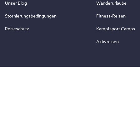
Unser Blog
Wanderurlaube
Stornierungsbedingungen
Fitness-Reisen
Reiseschutz
Kampfsport Camps
Aktivreisen
Zusammenarbeit
Partner werden
Vertrauen