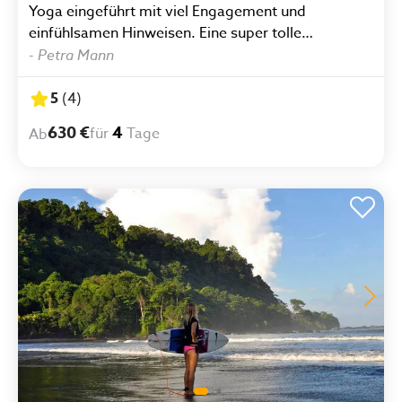
Yoga eingeführt mit viel Engagement und
einfühlsamen Hinweisen. Eine super tolle
Erfahrung"
-
Petra Mann
5
(
4
)
630 €
4
für
Tage
Ab