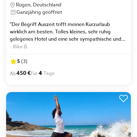
Rügen, Deutschland
Ganzjährig geöffnet
"Der Begriff Auszeit trifft meinen Kurzurlaub
wirklich am besten. Tolles kleines, sehr ruhig
gelegenes Hotel und eine sehr sympathische und
kompetente Yogalehrerin. Ein Auto vor Ort zu
-
Rike B.
haben hilft, wenn man Rügen erkunden möchte,
aber auch mit Rädern lassen sich tollte Touren
5
(
3
)
machen."
450 €
4
für
Tage
Ab